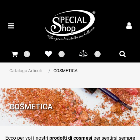
Open
0
0
0
Catalogo Articoli
COSMETICA
COSMETICA
Ecco per voi i nostri
prodotti di cosmesi
per sentirsi sempre