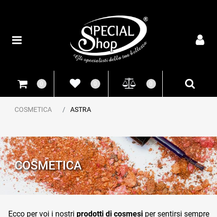
Open
0
0
0
COSMETICA
ASTRA
COSMETICA
Ecco per voi i nostri
prodotti di cosmesi
per sentirsi sempre