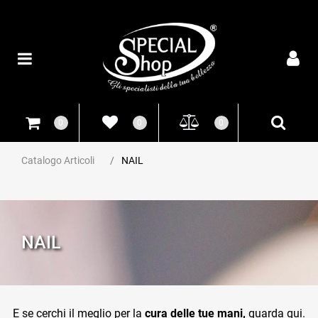
Open
0
0
0
Catalogo Articoli
NAIL
NAIL
E se cerchi il meglio per la
cura delle tue mani,
guarda qui.