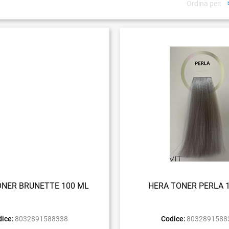
Ordina per:
ONER BRUNETTE 100 ML
HERA TONER PERLA 
ice:
8032891588338
Codice:
8032891588