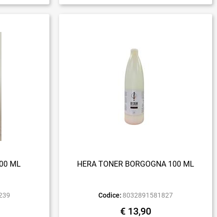
00 ML
HERA TONER BORGOGNA 100 ML
239
Codice:
8032891581827
€ 13,90