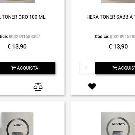
 TONER ORO 100 ML
HERA TONER SABBIA 
ice:
8032891588307
Codice:
8032891588
€ 13,90
€ 13,90
Quantità
Quantità
ACQUISTA
ACQUIS