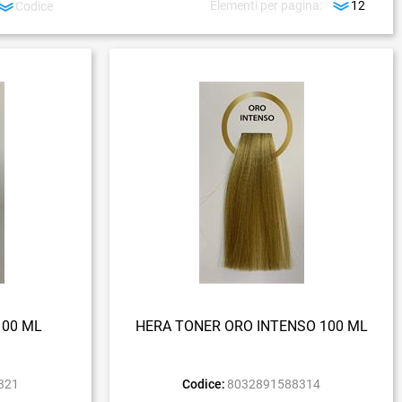
Elementi per pagina:
100 ML
HERA TONER ORO INTENSO 100 ML
321
Codice:
8032891588314