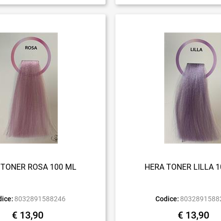
 TONER ROSA 100 ML
HERA TONER LILLA 1
ice:
8032891588246
Codice:
8032891588
€ 13,90
€ 13,90