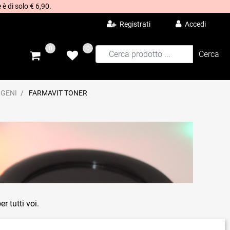
 è di solo € 6,90.
Registrati
Accedi
0
0
IGENI
FARMAVIT TONER
r tutti voi.