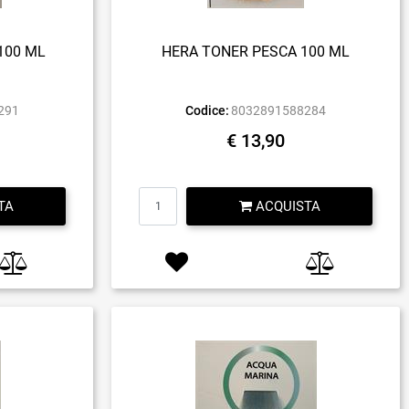
100 ML
HERA TONER PESCA 100 ML
291
Codice:
8032891588284
€ 13,90
Quantità
TA
ACQUISTA