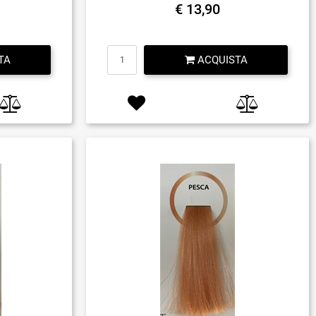
€ 13,90
Quantità
TA
ACQUISTA