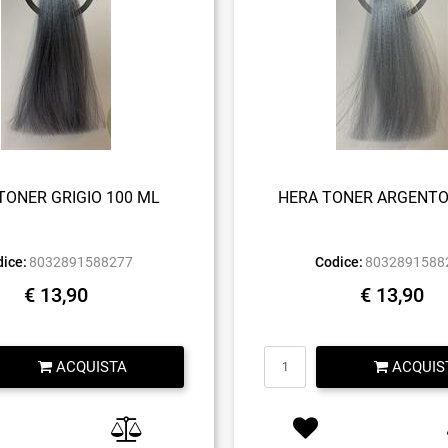
TONER GRIGIO 100 ML
HERA TONER ARGENTO
ice:
8032891588277
Codice:
8032891588
€ 13,90
€ 13,90
Quantità
Quantità
ACQUISTA
ACQUIS