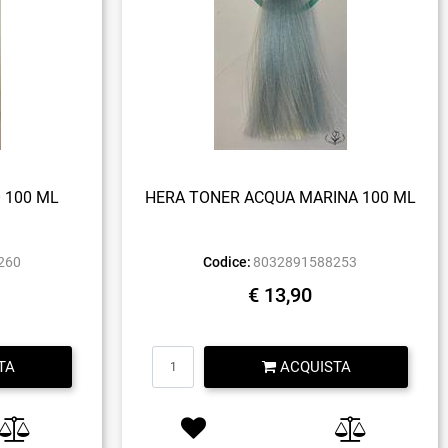
 100 ML
HERA TONER ACQUA MARINA 100 ML
260
Codice:
8032891588253
€ 13,90
Quantità
TA
ACQUISTA