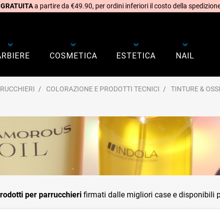
 GRATUITA
a partire da €49.90, per ordini inferiori il costo della spedizione
ARBIERE
COSMETICA
ESTETICA
NAIL
RRUCCHIERI
COLORAZIONE E PRODOTTI TECNICI
TINTURE & OSS
prodotti per parrucchieri
firmati dalle migliori case e disponibili pe