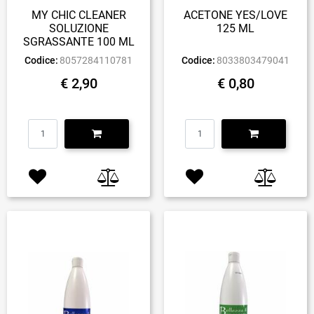
MY CHIC CLEANER
ACETONE YES/LOVE
SOLUZIONE
125 ML
SGRASSANTE 100 ML
Codice:
8057284110781
Codice:
8033803479041
€ 2,90
€ 0,80
Quantità
Quantità