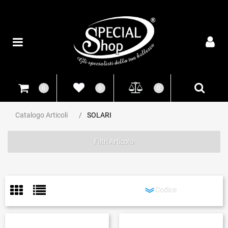
Open
0
0
0
Catalogo Articoli
SOLARI
Filtri Articolo