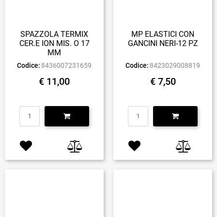
SPAZZOLA TERMIX
MP ELASTICI CON
CER.E ION MIS. O 17
GANCINI NERI-12 PZ
MM
Codice:
8436007231659
Codice:
8423029008819
€ 11,00
€ 7,50
Quantità
Quantità