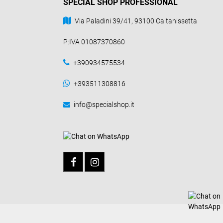
SPECIAL SHOP PROFESSIONAL
Via Paladini 39/41, 93100 Caltanissetta
P:IVA 01087370860
+390934575534
+393511308816
info@specialshop.it