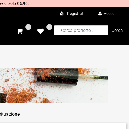
 è di solo € 6,90.
Registrati
Accedi
0
0
situazione.