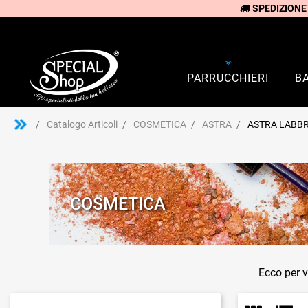
SPEDIZIONE
PARRUCCHIERI
B
Catalogo Articoli
COSMETICA
ASTRA
ASTRA LABB
COSMETICA
Ecco per v