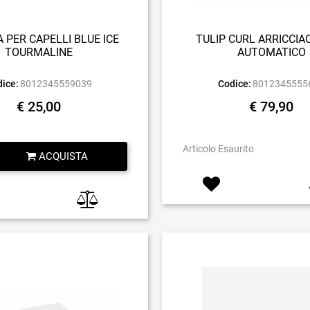
 PER CAPELLI BLUE ICE
TULIP CURL ARRICCIA
TOURMALINE
AUTOMATICO
ice:
8012345559039
Codice:
8012345555
€ 25,00
€ 79,90
Quantità
Articolo Esaurito
ACQUISTA