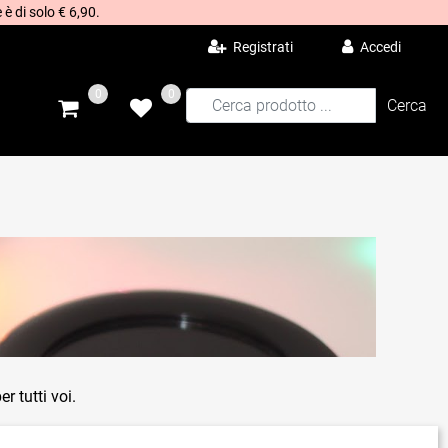
 è di solo € 6,90.
Registrati
Accedi
0
0
r tutti voi.