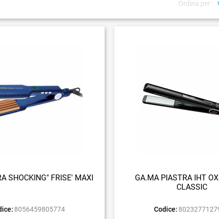
Ordina per:
A SHOCKING" FRISE' MAXI
GA.MA PIASTRA IHT OX
CLASSIC
ice:
8056459805774
Codice:
8023277127