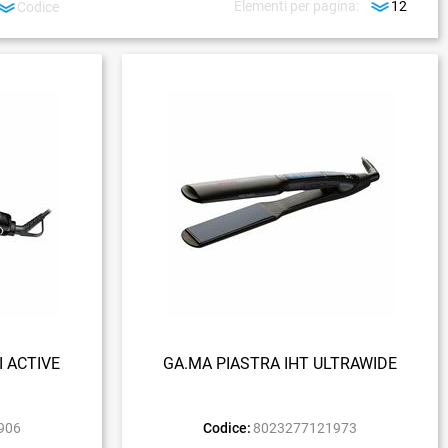
Elementi per pagina:
I ACTIVE
GA.MA PIASTRA IHT ULTRAWIDE
906
Codice:
8023277121973