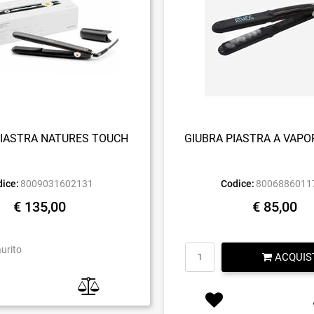
PIASTRA NATURES TOUCH
GIUBRA PIASTRA A VAP
ice:
8009031602131
Codice:
8006886011
€ 135,00
€ 85,00
Quantità
aurito
ACQUIS