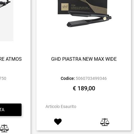
ORE ATMOS
GHD PIASTRA NEW MAX WIDE
750
Codice:
5060703499346
€ 189,00
Articolo Esaurito
TA