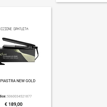
 PIASTRA NEW GOLD
ice:
5060034521877
€ 189,00