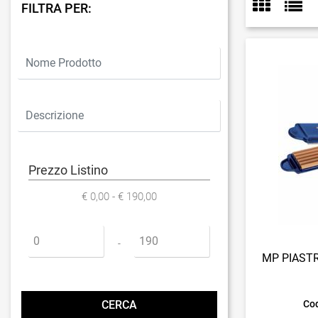
FILTRA PER:
Prezzo Listino
€ 0,00 - € 190,00
Prezzo minimo
Prezzo massimo
-
MP PIASTR
Cod