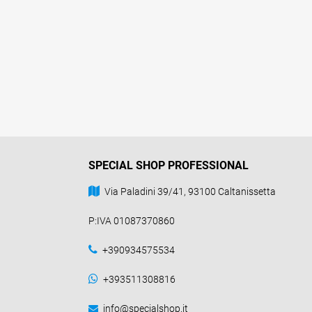
SPECIAL SHOP PROFESSIONAL
Via Paladini 39/41, 93100 Caltanissetta
P:IVA 01087370860
+390934575534
+393511308816
info@specialshop.it