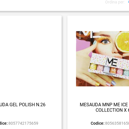
Ordina per:
DA GEL POLISH N.26
MESAUDA MNP ME ICE 
COLLECTION X 
ice:
8057742175659
Codice:
8056358165