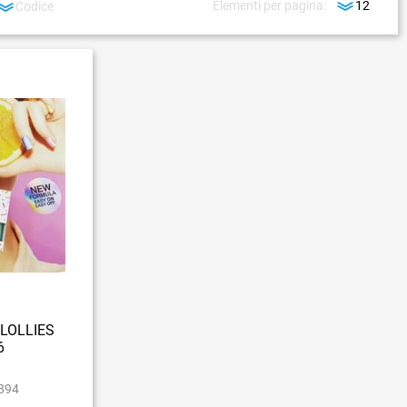
Elementi per pagina:
LOLLIES
6
894