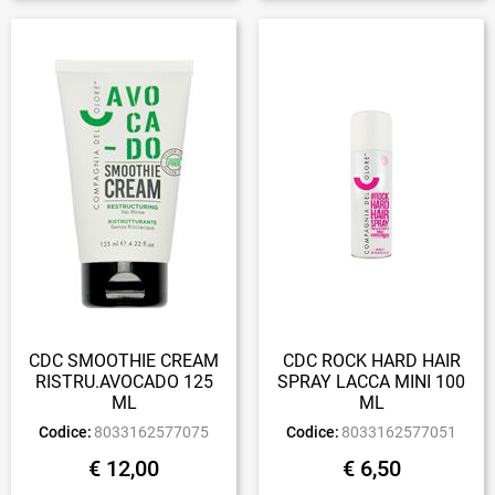
CDC SMOOTHIE CREAM
CDC ROCK HARD HAIR
RISTRU.AVOCADO 125
SPRAY LACCA MINI 100
ML
ML
Codice:
8033162577075
Codice:
8033162577051
€ 12,00
€ 6,50