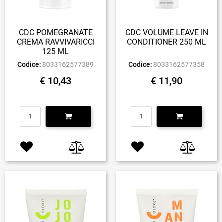
CDC POMEGRANATE
CDC VOLUME LEAVE IN
CREMA RAVVIVARICCI
CONDITIONER 250 ML
125 ML
Codice:
8033162577389
Codice:
8033162577358
€ 10,43
€ 11,90
Quantità
Quantità