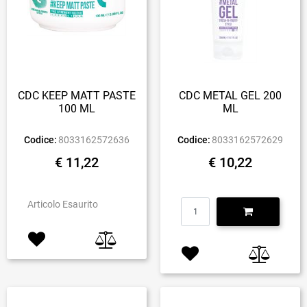
CDC KEEP MATT PASTE
CDC METAL GEL 200
100 ML
ML
Codice:
8033162572636
Codice:
8033162572629
€ 11,22
€ 10,22
Quantità
Articolo Esaurito