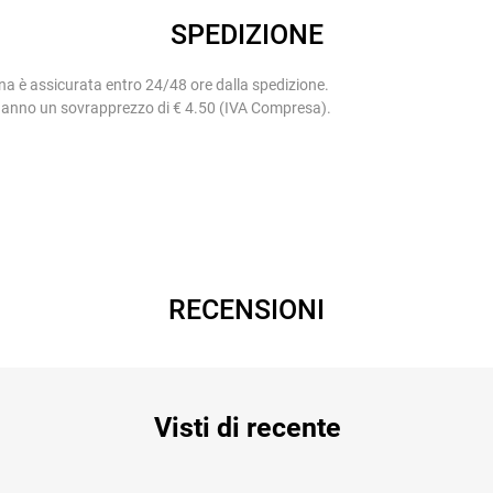
SPEDIZIONE
na è assicurata entro 24/48 ore dalla spedizione.
 hanno un sovrapprezzo di € 4.50 (IVA Compresa).
RECENSIONI
Visti di recente