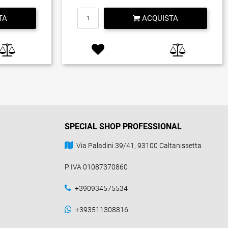
Quantità
TA
ACQUISTA
SPECIAL SHOP PROFESSIONAL
Via Paladini 39/41, 93100 Caltanissetta
P:IVA 01087370860
+390934575534
+393511308816