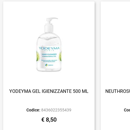
YODEYMA GEL IGIENIZZANTE 500 ML
NEUTHROSU
Codice:
8436022355439
Cod
€ 8,50