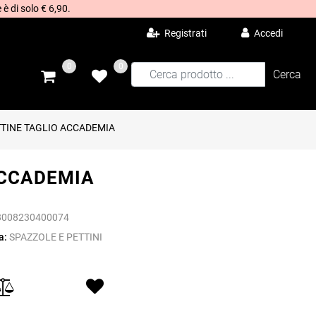
 è di solo € 6,90.
Registrati
Accedi
0
0
TINE TAGLIO ACCADEMIA
ACCADEMIA
8008230400074
a:
SPAZZOLE E PETTINI