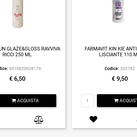
N GLAZE&GLOSS RAVVIVA
FARMAVIT KIN KIE ANT
RICCI 250 ML
LISCIANTE 110 
ice:
8010820028179
Codice:
203782
€ 6,50
€ 9,50
Quantità
Quantità
ACQUISTA
ACQUIS