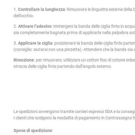
1.
Controllare la lunghezza
: Rimuovere le linguette esterne della 
dell’occhio.
2.
Attivare l’adesivo
: immergere la banda delle ciglia finte in acq
sia completamente bagnata prima di applicarla nella palpebra sulla 
3.
Applicare le ciglia
: posizionare la banda delle ciglia finte part
(consiglio: aiutarsi con una pinzetta). Attendere che la banda sia a
Rimozione
: per rimuovere, utilizzare un cotton fioc di cotone im
striscia delle ciglia finte partendo dall’angolo esterno.
Le spedizioni avvengono tramite corrieri espressi SDA e la conseg
I clienti che scelgono la modalità di pagamento in Contrassegno
Spese di spedizione
: