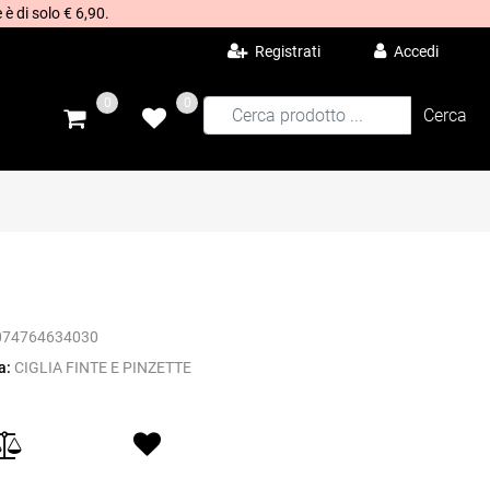
 è di solo € 6,90.
Registrati
Accedi
0
0
074764634030
a:
CIGLIA FINTE E PINZETTE