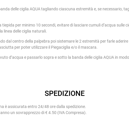
banda delle ciglia AQUA tagliando ciascuna estremità e, se necessario, tagl
ua tiepida per minimo 10 secondi, evitare di lasciare cumuli d’acqua sulle c
linea delle ciglia naturali.
endo dal centro della palpebra poi sistemare le 2 estremità per farle aderire
sciutta per poter utilizzare il Piegaciglia e/o il mascara.
bevuto d’acqua e passarlo sopra e sotto la banda delle ciglia AQUA in modo
SPEDIZIONE
na è assicurata entro 24/48 ore dalla spedizione.
 hanno un sovrapprezzo di € 4.50 (IVA Compresa).