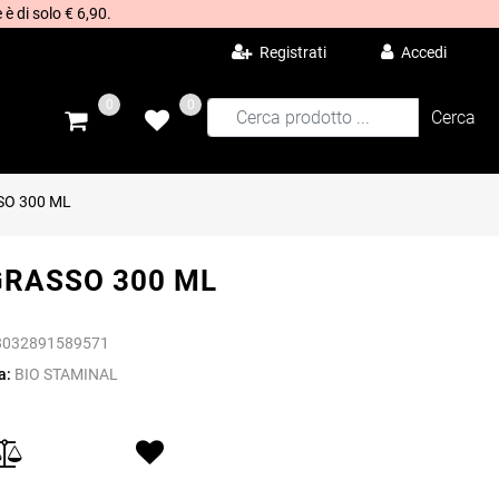
 è di solo € 6,90.
Registrati
Accedi
0
0
SO 300 ML
GRASSO 300 ML
8032891589571
a:
BIO STAMINAL