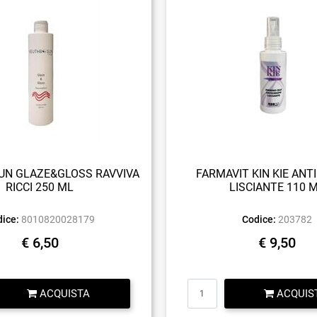
N GLAZE&GLOSS RAVVIVA
FARMAVIT KIN KIE ANT
RICCI 250 ML
LISCIANTE 110 
ice:
8010820028179
Codice:
203782
€ 6,50
€ 9,50
Quantità
Quantità
ACQUISTA
ACQUIS