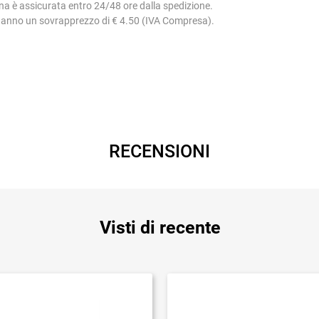
na è assicurata entro 24/48 ore dalla spedizione.
 hanno un sovrapprezzo di € 4.50 (IVA Compresa).
RECENSIONI
Visti di recente