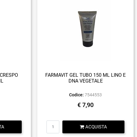
ICRESPO
FARMAVIT GEL TUBO 150 ML LINO E
ML
DNA VEGETALE
Codice:
7544553
€ 7,90
Quantità
TA
ACQUISTA