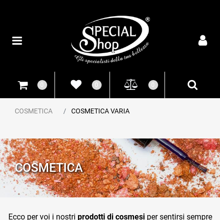
Open
0
0
0
COSMETICA
COSMETICA VARIA
COSMETICA
Ecco per voi i nostri
prodotti di cosmesi
per sentirsi sempre