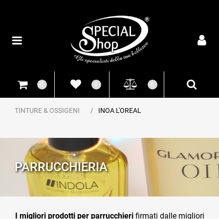
Open
0
0
0
TINTURE & OSSIGENI
INOA L'OREAL
PARRUCCHIERIA
I migliori prodotti per parrucchieri
firmati dalle migliori