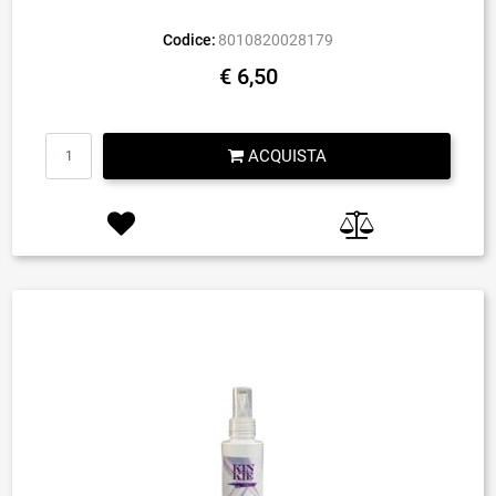
Codice:
8010820028179
€ 6,50
Quantità
ACQUISTA