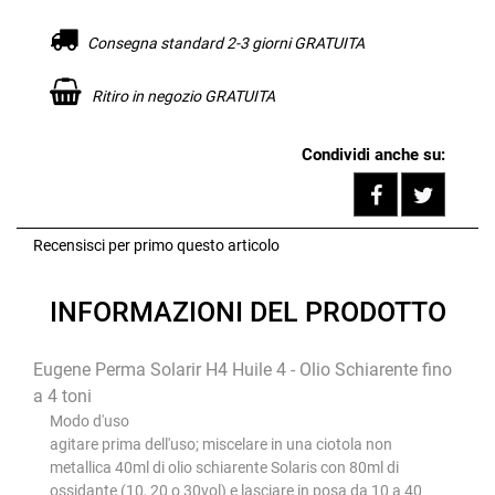
Consegna standard 2-3 giorni GRATUITA
Ritiro in negozio GRATUITA
Condividi anche su:
Share on F
Tweet
Recensisci per primo questo articolo
INFORMAZIONI DEL PRODOTTO
Eugene Perma Solarir H4 Huile 4 - Olio Schiarente fino
a 4 toni
Modo d'uso
agitare prima dell'uso; miscelare in una ciotola non
metallica 40ml di olio schiarente Solaris con 80ml di
ossidante (10, 20 o 30vol) e lasciare in posa da 10 a 40