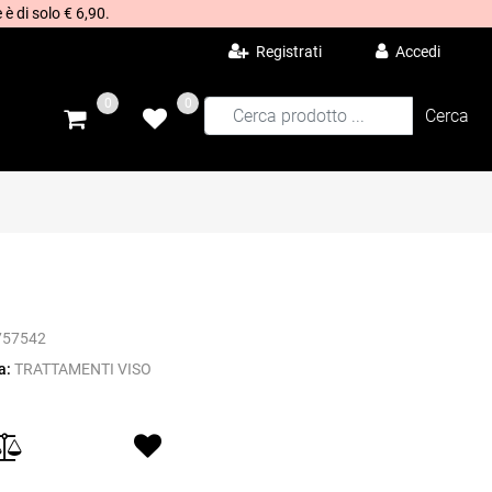
 è di solo € 6,90.
Registrati
Accedi
0
0
757542
a:
TRATTAMENTI VISO