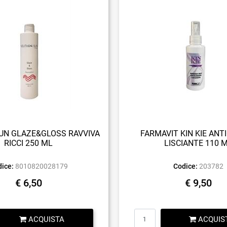
N GLAZE&GLOSS RAVVIVA
FARMAVIT KIN KIE ANT
RICCI 250 ML
LISCIANTE 110 
ice:
8010820028179
Codice:
203782
€ 6,50
€ 9,50
Quantità
Quantità
ACQUISTA
ACQUIS