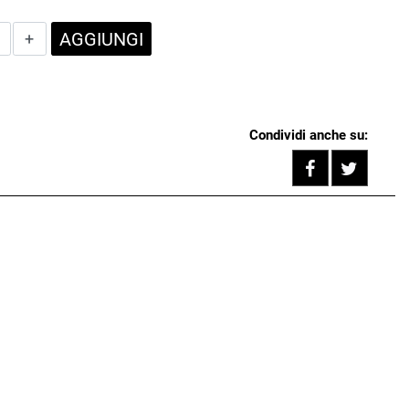
Quantità
AGGIUNGI
Condividi anche su:
Share on F
Tweet