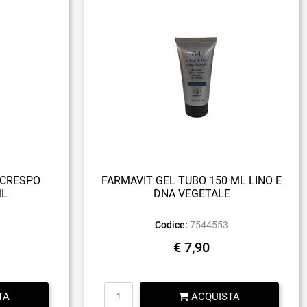
ICRESPO
FARMAVIT GEL TUBO 150 ML LINO E
ML
DNA VEGETALE
Codice:
7544553
€ 7,90
Quantità
TA
ACQUISTA