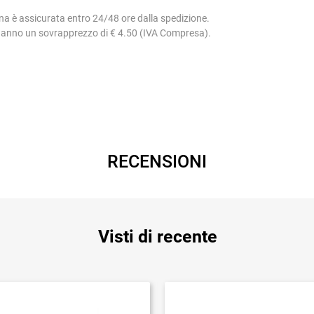
na è assicurata entro 24/48 ore dalla spedizione.
 hanno un sovrapprezzo di € 4.50 (IVA Compresa).
RECENSIONI
Visti di recente