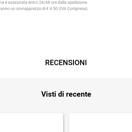
na è assicurata entro 24/48 ore dalla spedizione.
 hanno un sovrapprezzo di € 4.50 (IVA Compresa).
RECENSIONI
Visti di recente