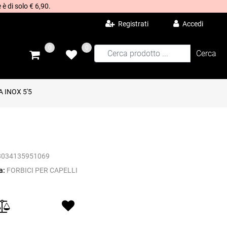
 è di solo € 6,90.
Registrati
Accedi
0
0
 INOX 5'5
8034135951069
a:
FORBICI PER CAPELLI