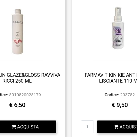
N GLAZE&GLOSS RAVVIVA
FARMAVIT KIN KIE ANT
RICCI 250 ML
LISCIANTE 110 
ice:
8010820028179
Codice:
203782
€ 6,50
€ 9,50
Quantità
Quantità
ACQUISTA
ACQUIS