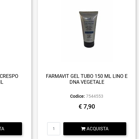
ICRESPO
FARMAVIT GEL TUBO 150 ML LINO E
ML
DNA VEGETALE
Codice:
7544553
€ 7,90
Quantità
TA
ACQUISTA