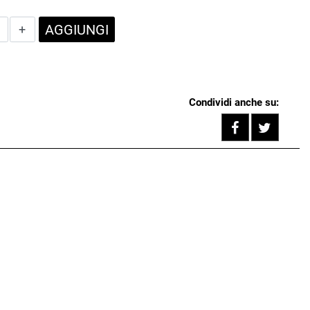
Quantità
AGGIUNGI
Condividi anche su:
Share on F
Tweet