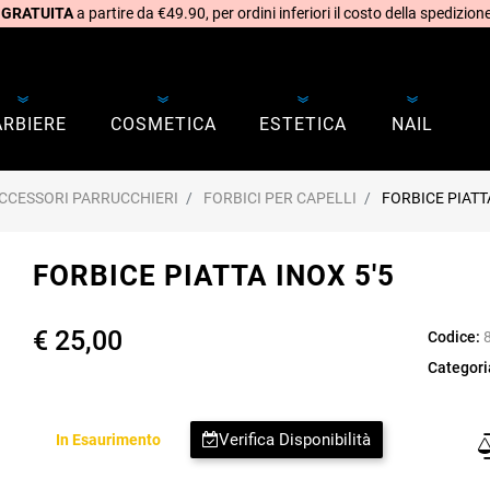
 GRATUITA
a partire da €49.90, per ordini inferiori il costo della spedizione
ARBIERE
COSMETICA
ESTETICA
NAIL
CCESSORI PARRUCCHIERI
FORBICI PER CAPELLI
FORBICE PIATTA
FORBICE PIATTA INOX 5'5
€ 25,00
Codice:
Categori
Verifica Disponibilità
In Esaurimento