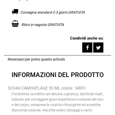
Consegna standard 2-3 giorni GRATUITA
Ritiro in negozio GRATUITA
Condividi anche su:
Share on F
Tweet
Recensisci per primo questo articolo
INFORMAZIONI DEL PRODOTTO
ISCHIA CAMOUFLAGE 50 ML colore : M001
Fondotinta correttivo ad elevata coprenza, dal finish matt,
indicato per correggere gravi imperfezioni cutanee del viso
e del corpo, comprese le cicatrici chirurgiche ed acneiche,
discromie cutanee, macchie solari, tatuaggi e varici.