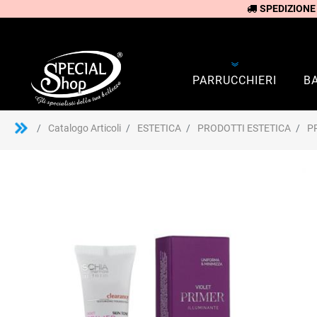
SPEDIZIONE
PARRUCCHIERI
B
Catalogo Articoli
ESTETICA
PRODOTTI ESTETICA
P