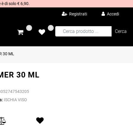
 è di solo € 6,90.
Registrati
Accedi
0
0
R 30 ML
MER 30 ML
8052747543205
a:
ISCHIA VISO