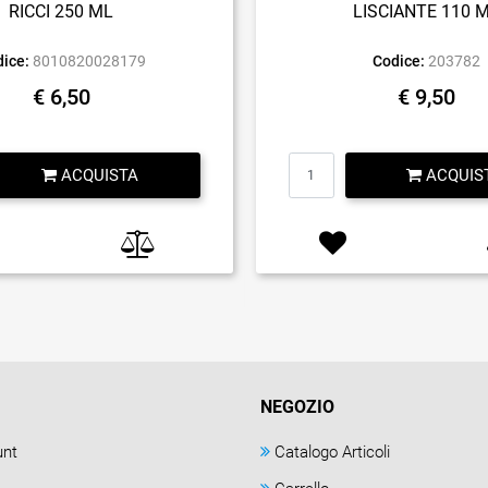
RICCI 250 ML
LISCIANTE 110 
ice:
8010820028179
Codice:
203782
€ 6,50
€ 9,50
Quantità
Quantità
ACQUISTA
ACQUIS
NEGOZIO
unt
Catalogo Articoli