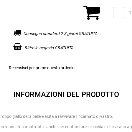
Consegna standard 2-3 giorni GRATUITA
Ritiro in negozio GRATUITA
Recensisci per primo questo articolo
INFORMAZIONI DEL PRODOTTO
ppo giallo della pelle e aiuta a ravvivare l’incarnato olivastro.
 illuminano l’incarnato: utile anche per contrastare le occhiaie che virano al 