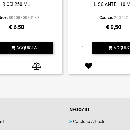
RICCI 250 ML
LISCIANTE 110 
ice:
8010820028179
Codice:
203782
€ 6,50
€ 9,50
Quantità
Quantità
ACQUISTA
ACQUIS
NEGOZIO
unt
Catalogo Articoli