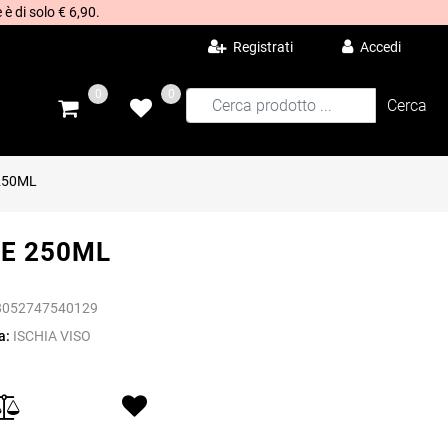
 è di solo € 6,90.
Registrati
Accedi
0
0
250ML
E 250ML
8052747540129
a:
ISCHIA VISO