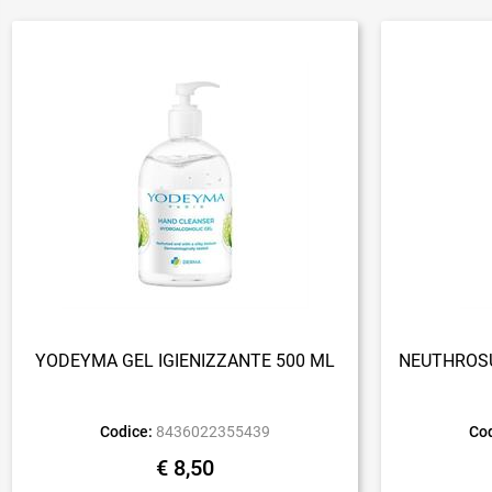
YODEYMA GEL IGIENIZZANTE 500 ML
NEUTHROSU
Codice:
8436022355439
Cod
€ 8,50