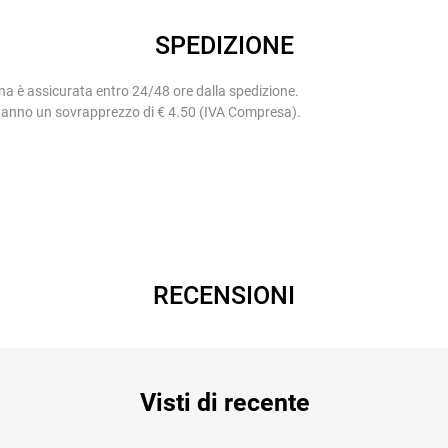
SPEDIZIONE
na è assicurata entro 24/48 ore dalla spedizione.
 hanno un sovrapprezzo di € 4.50 (IVA Compresa).
RECENSIONI
Visti di recente