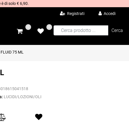
 è di solo € 6,90.
Registrati
Accedi
0
0
 FLUID 75 ML
ML
8018615041518
a:
LUCIDI/LOZIONI/OLI