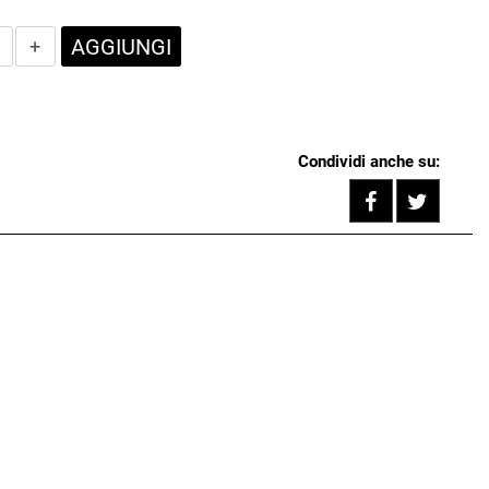
Quantità
AGGIUNGI
Condividi anche su:
Share on F
Tweet