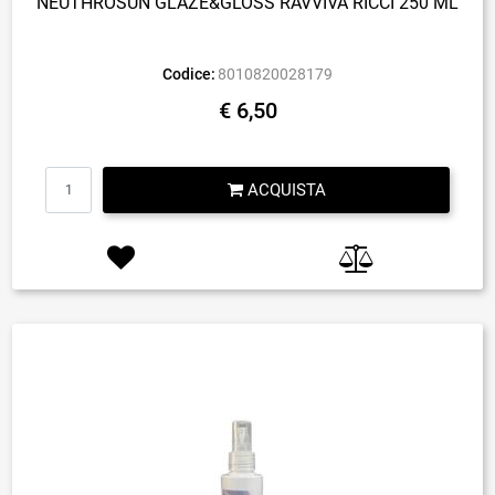
NEUTHROSUN GLAZE&GLOSS RAVVIVA RICCI 250 ML
Codice:
8010820028179
€ 6,50
Quantità
ACQUISTA