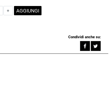
Quantità
AGGIUNGI
Condividi anche su:
Share on F
Tweet