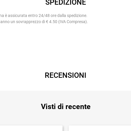
SPEDIZIONE
na è assicurata entro 24/48 ore dalla spedizione.
 hanno un sovrapprezzo di € 4.50 (IVA Compresa).
RECENSIONI
Visti di recente