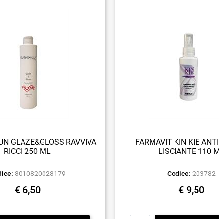
N GLAZE&GLOSS RAVVIVA
FARMAVIT KIN KIE ANT
RICCI 250 ML
LISCIANTE 110 
ice:
8010820028179
Codice:
203782
€ 6,50
€ 9,50
Quantità
Quantità