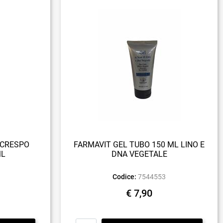
ICRESPO
FARMAVIT GEL TUBO 150 ML LINO E
ML
DNA VEGETALE
Codice:
7544553
€ 7,90
Quantità