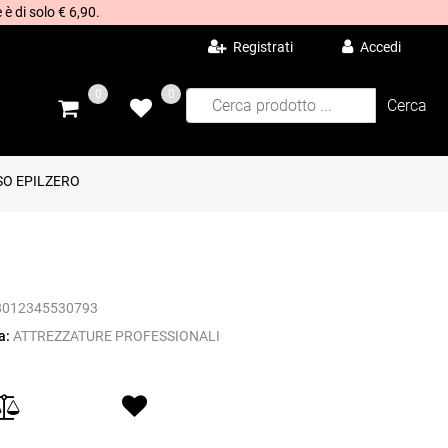
 è di solo € 6,90.
Registrati
Accedi
0
0
O EPILZERO
8012345530793
a:
ATTREZZATURE PROFESSIONALI