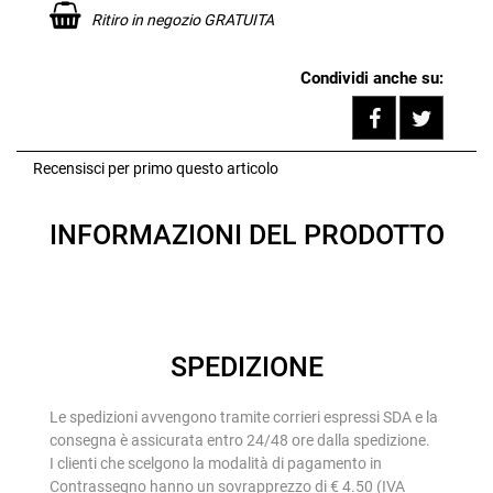
Ritiro in negozio GRATUITA
Condividi anche su:
Share on F
Tweet
Recensisci per primo questo articolo
INFORMAZIONI DEL PRODOTTO
SPEDIZIONE
Le spedizioni avvengono tramite corrieri espressi SDA e la
consegna è assicurata entro 24/48 ore dalla spedizione.
I clienti che scelgono la modalità di pagamento in
Contrassegno hanno un sovrapprezzo di € 4.50 (IVA