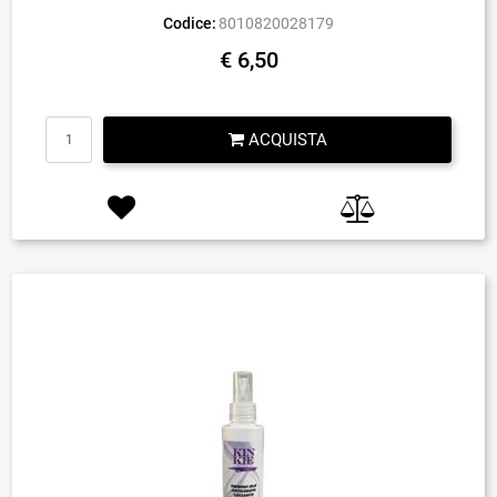
Codice:
8010820028179
€ 6,50
Quantità
ACQUISTA