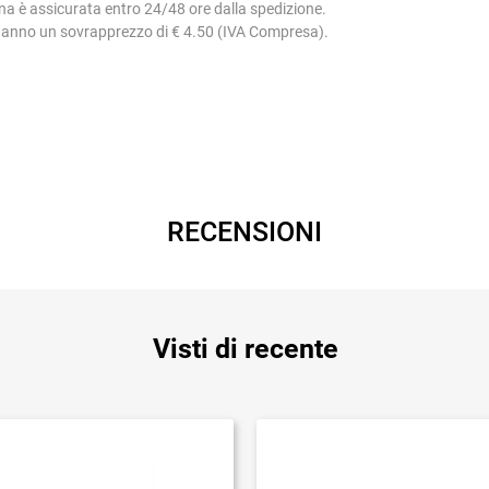
na è assicurata entro 24/48 ore dalla spedizione.
 hanno un sovrapprezzo di € 4.50 (IVA Compresa).
RECENSIONI
Visti di recente