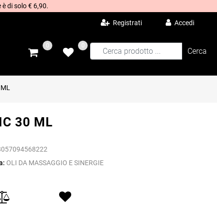
 è di solo € 6,90.
Registrati
Accedi
0
0
 ML
C 30 ML
8057094568222
a:
OLI DA MASSAGGIO E SINERGIE