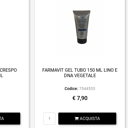
ICRESPO
FARMAVIT GEL TUBO 150 ML LINO E
ML
DNA VEGETALE
Codice:
7544553
€ 7,90
Quantità
TA
ACQUISTA