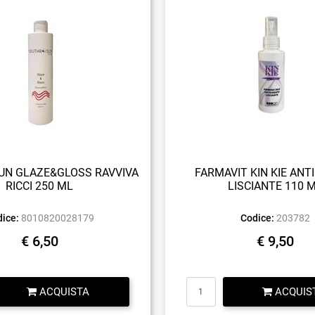
N GLAZE&GLOSS RAVVIVA
FARMAVIT KIN KIE ANT
RICCI 250 ML
LISCIANTE 110 
ice:
8010820028179
Codice:
203782
€ 6,50
€ 9,50
Quantità
Quantità
ACQUISTA
ACQUIS