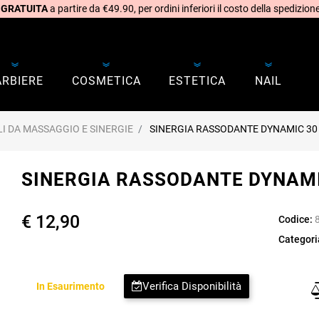
 GRATUITA
a partire da €49.90, per ordini inferiori il costo della spedizione
ARBIERE
COSMETICA
ESTETICA
NAIL
LI DA MASSAGGIO E SINERGIE
SINERGIA RASSODANTE DYNAMIC 30
SINERGIA RASSODANTE DYNAMI
€ 12,90
Codice:
Categori
Verifica Disponibilità
In Esaurimento