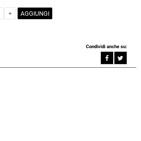
Quantità
AGGIUNGI
Condividi anche su:
Share on F
Tweet