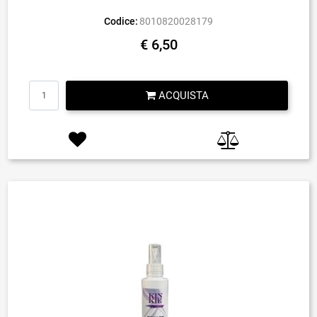
Codice:
8010820028179
€ 6,50
Quantità
ACQUISTA