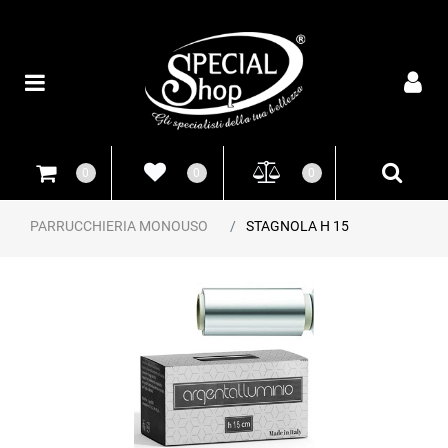
Open
0
0
0
PARRUCCHIERIA MONOUSO
STAGNOLA H 15